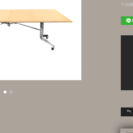
不銹鋼
上一