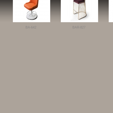
BA-642
BAR-827