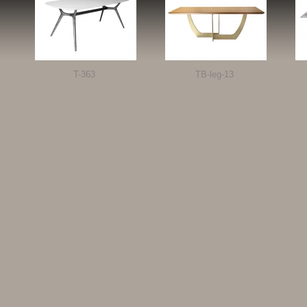
T-363
TB-leg-13