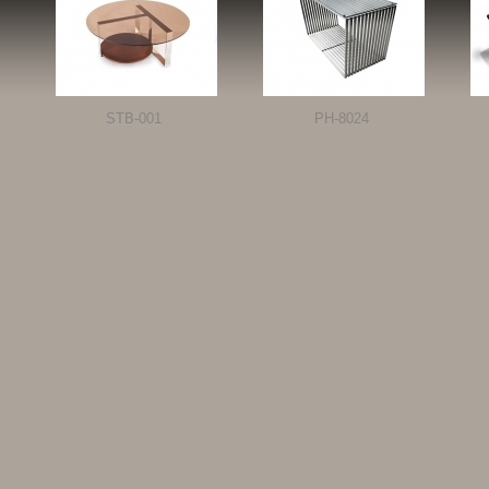
STB-001
PH-8024