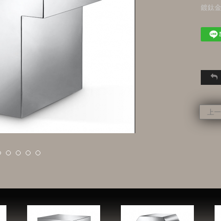
鍍鈦
上一