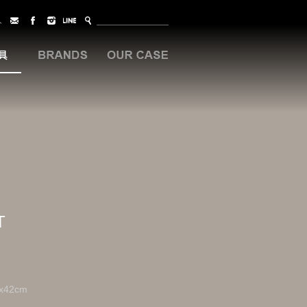
入
T
x42cm