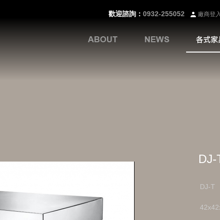
歡迎諮詢：
0932-255052
廠商登
DJ-
DJ-T
42x42