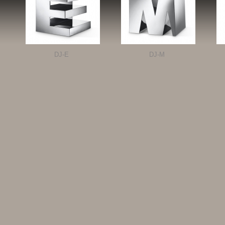
DJ-E
DJ-M